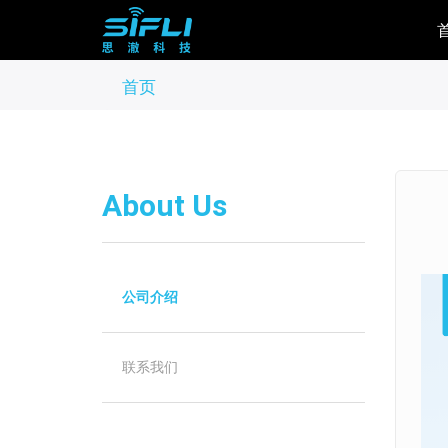
跳
转
到
首页
主
面
要
包
内
容
屑
About Us
公司介绍
联系我们