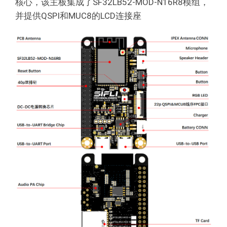
核心，该主板集成了SF32LB52-MOD-N16R8模组，
并提供QSPI和MUC8的LCD连接座